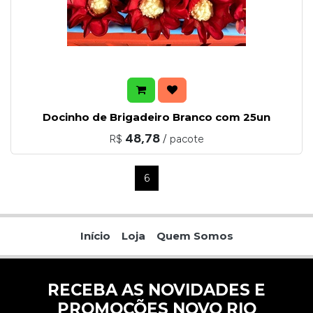
Docinho de Brigadeiro Branco com 25un
48,78
R$
/ pacote
Ant
3
4
5
6
7
8
9
Próximo
Início
Loja
Quem Somos
RECEBA AS NOVIDADES E
PROMOÇÕES NOVO RIO