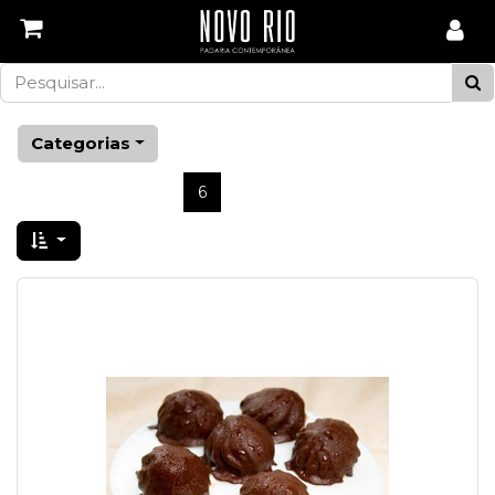
Categorias
Ant
3
4
5
6
7
8
9
Próximo