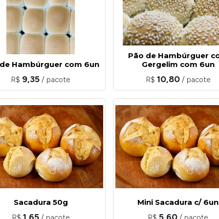
Pão de Hambúrguer c
 de Hambúrguer com 6un
Gergelim com 6un
9,35
10,80
R$
/ pacote
R$
/ pacote
Sacadura 50g
Mini Sacadura c/ 6un
1,65
5,60
R$
/ pacote
R$
/ pacote