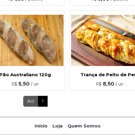
Pão Australiano 120g
Trança de Peito de Pe
5,50
8,50
R$
/ un
R$
/ un
Ant
1
2
3
4
5
Próximo
Início
Loja
Quem Somos