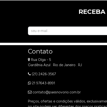
RECEBA
Contato
Rua Olga - 5
Gardênia Azul . Rio de Janeiro . RJ
(21) 2426-3567
21 97643-8991
contato@paesnovorio.com.br
Preços, ofertas e condições válidos, exclusivam
no site podem ser diferentes dos preços praticad