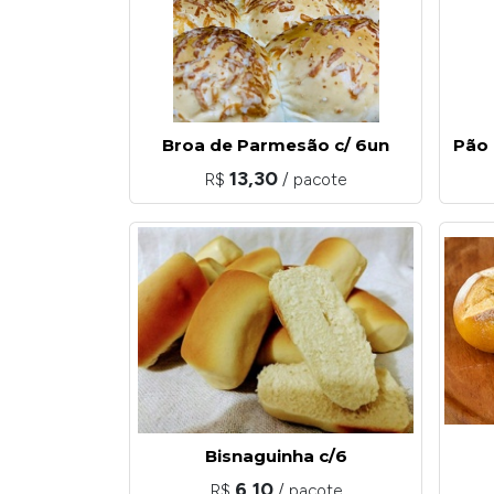
Broa de Parmesão c/ 6un
Pão
13,30
R$
/ pacote
Bisnaguinha c/6
6,10
R$
/ pacote