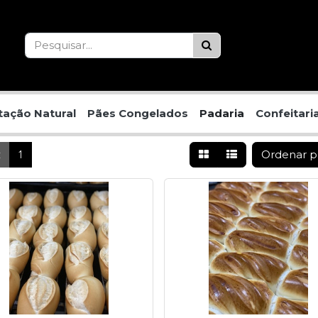
ação Natural
Pães Congelados
Padaria
Confeitari
Ordenar 
t
1
2
3
4
5
Próximo