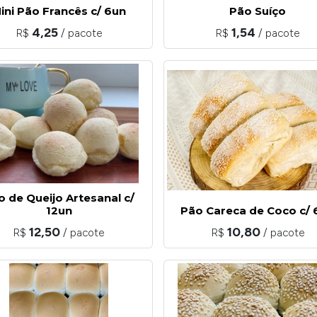
ini Pão Francês c/ 6un
Pão Suíço
4,25
1,54
R$
/ pacote
R$
/ pacote
o de Queijo Artesanal c/
12un
Pão Careca de Coco c/ 
12,50
10,80
R$
/ pacote
R$
/ pacote