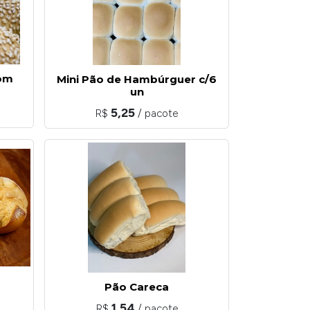
om
Mini Pão de Hambúrguer c/6
un
5,25
R$
/ pacote
Pão Careca
1,54
R$
/ pacote