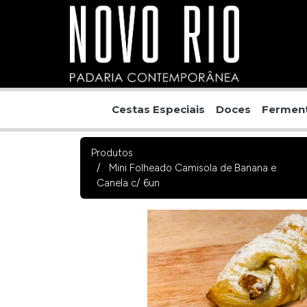
Cestas Especiais
Doces
Ferment
Produtos
Mini Folheado Camisola de Banana e
Canela c/ 6un