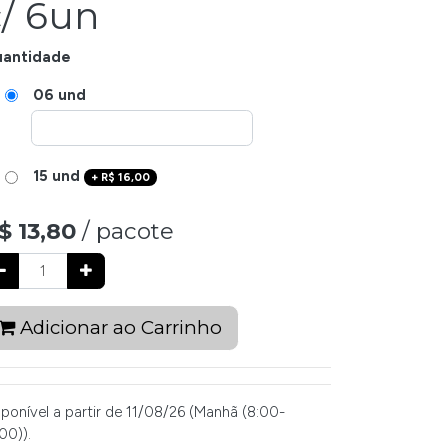
c/ 6un
antidade
06 und
15 und
+
R$
16,00
$
13,80
/ pacote
Adicionar ao Carrinho
sponível a partir de 11/08/26 (Manhã (8:00-
00)).