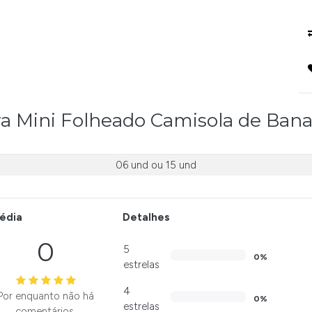
ra Mini Folheado Camisola de Bana
06 und
ou
15 und
édia
Detalhes
0
5
0%
estrelas
4
Por enquanto não há
0%
estrelas
comentários.