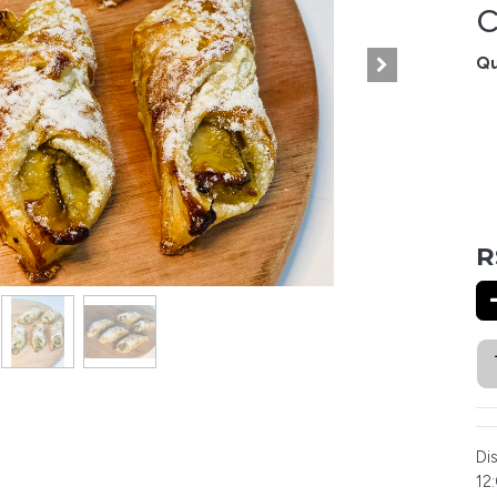
Qu
R
Di
12: