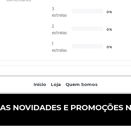
3
0%
estrelas
2
0%
estrelas
1
0%
estrelas
Início
Loja
Quem Somos
 AS NOVIDADES E PROMOÇÕES N