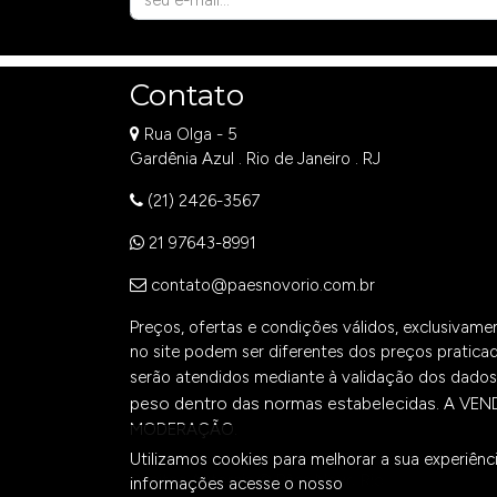
Contato
Rua Olga - 5
Gardênia Azul . Rio de Janeiro . RJ
(21) 2426-3567
21 97643-8991
contato@paesnovorio.com.br
Preços, ofertas e condições válidos, exclusivam
no site podem ser diferentes dos preços praticad
serão atendidos mediante à validação dos dados 
peso dentro das normas estabelecidas.
A VEN
MODERAÇÃO.
Utilizamos cookies para melhorar a sua experiência
Direitos Autorais ©
Pães Novo Rio
informações acesse o nosso
Aviso de Privacidad