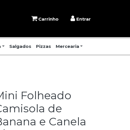
Carrinho
Entrar
a
Salgados
Pizzas
Mercearia
Mini Folheado
Camisola de
Banana e Canela