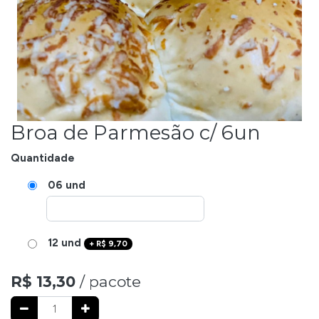
Broa de Parmesão c/ 6un
Quantidade
06 und
12 und
+
R$
9,70
R$
13,30
/ pacote