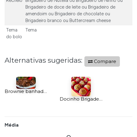
Recheio
Brigadeiro de Nutella
ou
Brigadeiro de Ninho
ou
Brigadeiro de doce de leite
ou
Brigadeiro de
amendoim
ou
Brigadeiro de chocolate
ou
Brigadeiro branco
ou
Buttercream cheese
Tema
Tema
do bolo
Alternativas sugeridas:
Compare
Brownie banhado com Chocolate Belga c/6
Docinho Brigadeiro Gourmet Brûlée 25und
Média