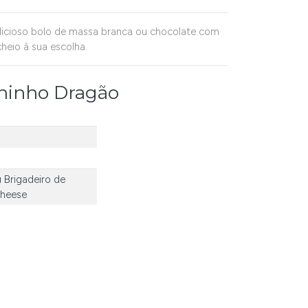
licioso bolo de massa branca ou chocolate com
cheio à sua escolha.
ininho Dragão
u
Brigadeiro de
cheese