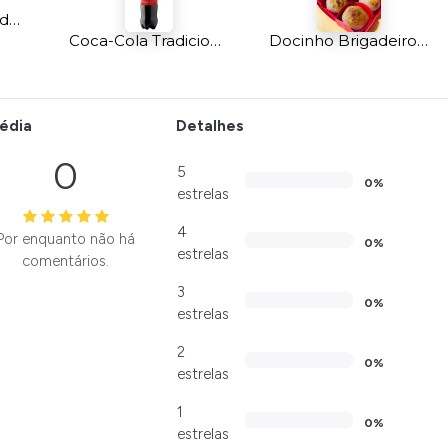
Carolina de Brigadeiro com Chocolate c/ 5un
Coca-Cola Tradicional 2L
Docinho Brigadeiro Gourmet Brûlée 25und
édia
Detalhes
0
5
0%
estrelas
4
Por enquanto não há
0%
estrelas
comentários.
3
0%
estrelas
2
0%
estrelas
1
0%
estrelas