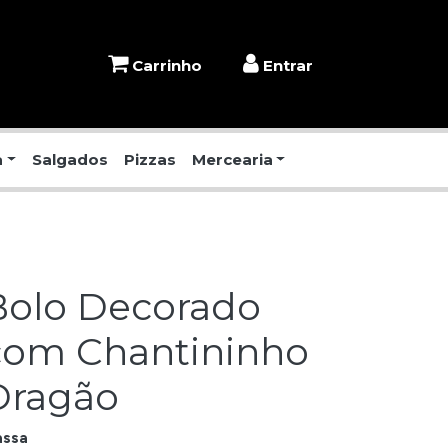
Carrinho
Entrar
a
Salgados
Pizzas
Mercearia
Bolo Decorado
com Chantininho
Dragão
ssa