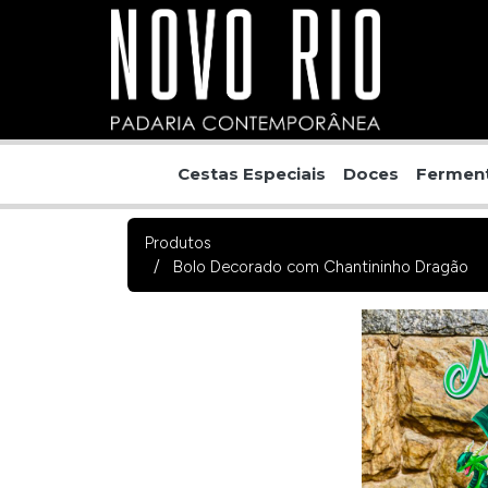
Cestas Especiais
Doces
Ferment
Produtos
Bolo Decorado com Chantininho Dragão