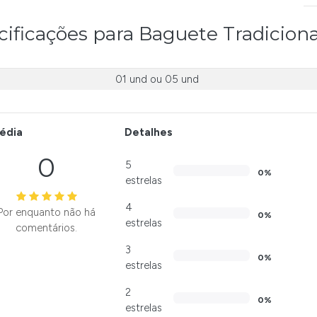
ificações para Baguete Tradicion
01 und
ou
05 und
édia
Detalhes
0
5
0%
estrelas
4
Por enquanto não há
0%
estrelas
comentários.
3
0%
estrelas
2
0%
estrelas