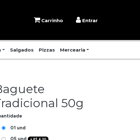
Carrinho
Entrar
a
Salgados
Pizzas
Mercearia
Baguete
Tradicional 50g
antidade
01 und
05 und
+
R$
4,30