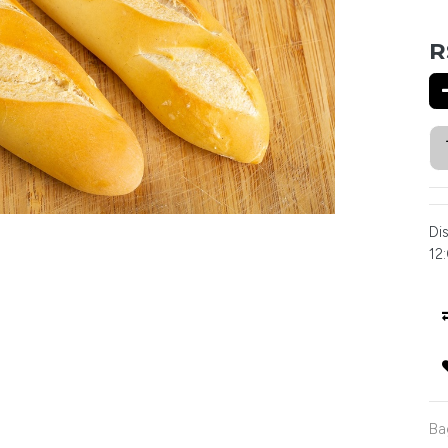
R
Di
12:
Ba